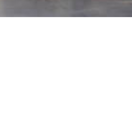
CReated by
ΏΣ ΟΡΊΣΑΤΕ
αραμυθένιο κόσμο του Costa Rampane. Ένα boutique hotel πάνω
κή οδό της Πλύτρας, που «φτιάξαμε» από εκλεκτά υλικά όπως η
τασία και η έμπνευση. Δημιουργήσαμε έναν προορισμό υψηλής
νισμένο με την ξεχωριστή ομορφιά του τοπίου, εμπνευσμένο από
όν της περιοχής. Σας περιμένουμε για μια μοναδική εμπειρία
διαμονής στη μαγευτική Λακωνία
Χρυσαυγή Ατσιδάκου – Τζόρβα
Απόστολος Ατσιδάκος