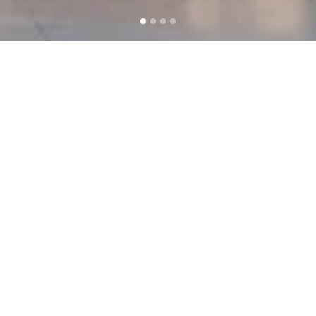
ΚΑΛ
Σας καλωσορίζουμε στον π
στη θάλασσα στην παραλια
αγάπη, το μεράκι, η φαν
φιλοξενίας απόλυτα εναρμο
το παρόν και το παρελθ